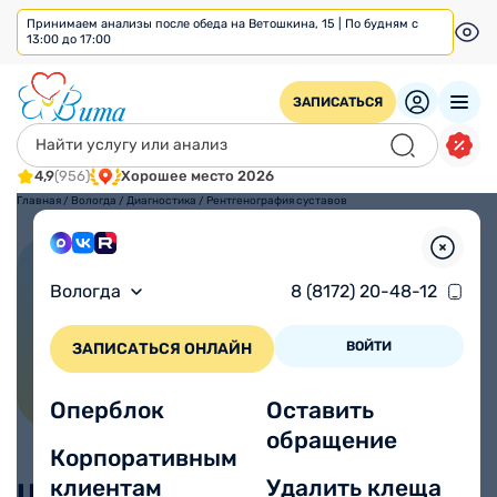
Принимаем анализы после обеда на Ветошкина, 15 | По будням с
13:00 до 17:00
ЗАПИСАТЬСЯ
4,9
(956)
Хорошее место 2026
Главная
/
Вологда
/
Диагностика
/
Рентгенография суставов
Рентгенография суставов
Вологда
8 (8172) 20-48-12
ВОЙТИ
ЗАПИСАТЬСЯ ОНЛАЙН
Оперблок
Оставить
обращение
Корпоративным
клиентам
Удалить клеща
Цены