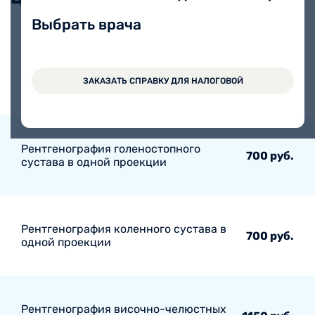
Выбрать врача
Рентгенография тазобедренных
суставов по Ландштейну с
700 руб.
отведением и внутренней ротацией
ЗАКАЗАТЬ СПРАВКУ ДЛЯ НАЛОГОВОЙ
Рентгенография голеностопного
700 руб.
сустава в одной проекции
Рентгенография коленного сустава в
700 руб.
одной проекции
Рентгенография височно-челюстных