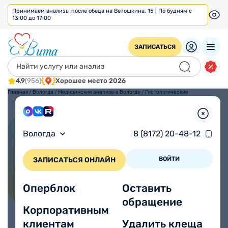
Принимаем анализы после обеда на Ветошкина, 15 | По будням с
13:00 до 17:00
ЗАПИСАТЬСЯ
4,9
(956)
Хорошее место 2026
Главная
/
Вологда
/
Медицинские анализы в Вологде
/
Гистологические
исследования
Гистологические
Вологда
8 (8172) 20-48-12
исследования
ВОЙТИ
ЗАПИСАТЬСЯ ОНЛАЙН
Оперблок
Оставить
обращение
Корпоративным
клиентам
Удалить клеща