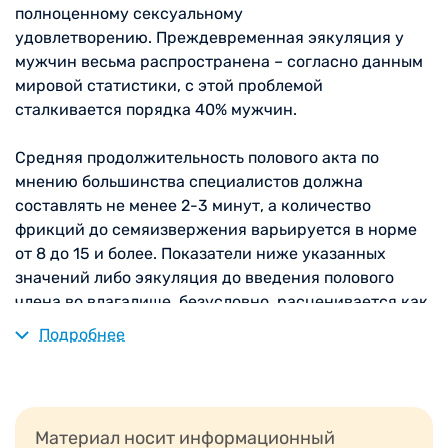
полноценному сексуальному
удовлетворению. Преждевременная эякуляция у
мужчин весьма распространена – согласно данным
мировой статистики, с этой проблемой
сталкивается порядка 40% мужчин.
Средняя продолжительность полового акта по
мнению большинства специалистов должна
составлять не менее 2-3 минут, а количество
фрикций до семяизвержения варьируется в норме
от 8 до 15 и более. Показатели ниже указанных
значений либо эякуляция до введения полового
члена во влагалище, безусловно, расценивается как
преждевременная.
Подробнее
Одним из современных, безопасных и эффективных
способов лечения половой гиперчувствительности
является введение препарата гиалуроновой
Материал носит информационный
кислоты в головку члена.