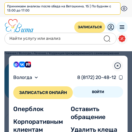
Принимаем анализы после обеда на Ветошкина, 15 | По будням с
13:00 до 17:00
ЗАПИСАТЬСЯ
Главная
/
Вологда
/
Лечение
/
Коррекция преждевременного семяизвержения
Коррекция
Вологда
8 (8172) 20-48-12
преждевременного
семяизвержения
ВОЙТИ
ЗАПИСАТЬСЯ ОНЛАЙН
Оперблок
Оставить
обращение
Корпоративным
Уролог-андролог медицинского центра Вита
клиентам
Удалить клеща