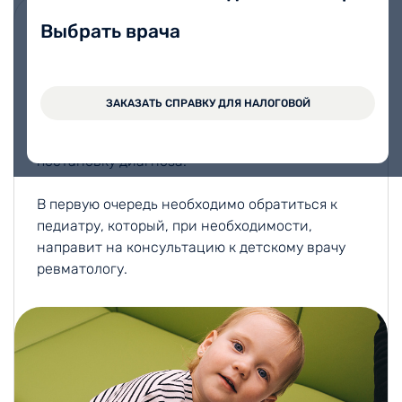
Выбрать врача
Увы, ревматические заболевания довольно
часто диагностируются у детей и
подростков. При подозрениях на заболевания
суставов у ребенка не стоит сразу же
ЗАКАЗАТЬ СПРАВКУ ДЛЯ НАЛОГОВОЙ
показывать его хирургу или ортопеду,
поскольку часто такая тактика осложняет
постановку диагноза.
В первую очередь необходимо обратиться к
педиатру, который, при необходимости,
направит на консультацию к детскому врачу
ревматологу.