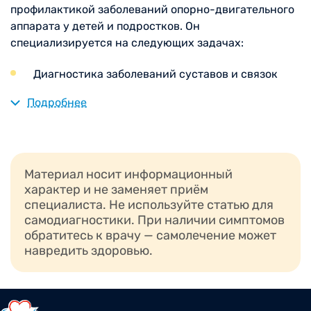
профилактикой заболеваний опорно-двигательного
аппарата у детей и подростков. Он
специализируется на следующих задачах:
Диагностика заболеваний суставов и связок
Лечение ревматических заболеваний
Подробнее
Проведение профилактических мероприятий
для предотвращения развития ревматических
заболеваний
Материал носит информационный
характер и не заменяет приём
специалиста. Не используйте статью для
Сигналы для обращения: когда
самодиагностики. При наличии симптомов
ребенку нужен ревматолог?
обратитесь к врачу — самолечение может
навредить здоровью.
Если ваш ребенок испытывает следующие
симптомы, стоит обратиться к детскому
ревматологу: