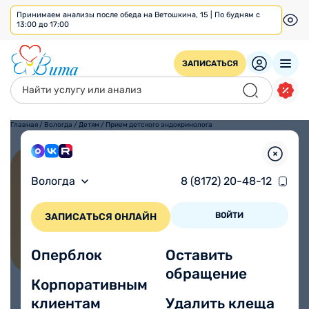
Принимаем анализы после обеда на Ветошкина, 15 | По будням с
13:00 до 17:00
ЗАПИСАТЬСЯ
Главная
/
Вологда
/
Детям
/
Прием детского эндокринолога
Прием детского
Вологда
8 (8172) 20-48-12
эндокринолога
ВОЙТИ
ЗАПИСАТЬСЯ ОНЛАЙН
Первичный прием:
Повторный прием:
1900 ₽
1900 ₽
Оперблок
Оставить
Все цены
Врачи
обращение
Корпоративным
клиентам
Удалить клеща