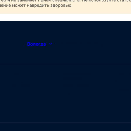
р и не заменяет приём специалиста. Не используйте стать
чение может навредить здоровью.
Вологда
8 (8172) 20-48-12
О нас
Корпоративным
Новости
клиентам
Документы и
Ваканс
лицензии
Заболевания
Отзывы
Статьи
Симптомы