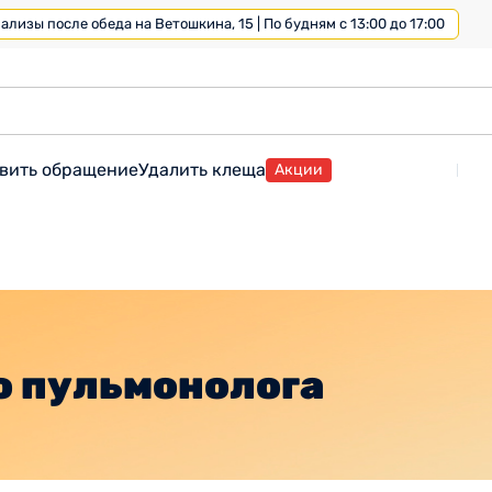
лизы после обеда на Ветошкина, 15 | По будням с 13:00 до 17:00
вить обращение
Удалить клеща
Акции
о пульмонолога