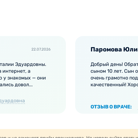
Паромова Юли
22.07.2026
аталии Эдуардовны.
Добрый день! Обра
 интернет, а
сыном 10 лет. Сын 
 у знакомых — они
очень грамотно под
лись довол...
качественный! Хор
Эдуардовна
ОТЗЫВ О ВРАЧЕ: