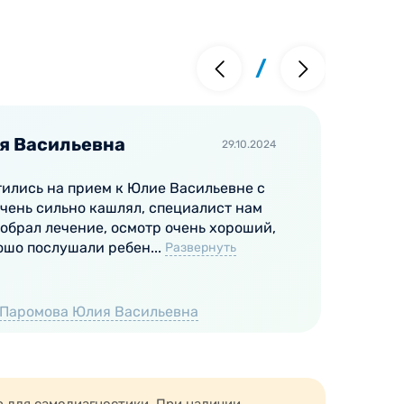
/
я Васильевна
29.10.2024
тились на прием к Юлие Васильевне с
Х
очень сильно кашлял, специалист нам
к
обрал лечение, осмотр очень хороший,
Ю
ошо послушали ребен...
В
Развернуть
О
Паромова Юлия Васильевна
О