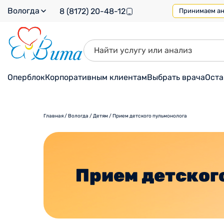
Вологда
8 (8172) 20-48-12
Принимаем ана
Оперблок
Корпоративным клиентам
Выбрать врача
Оста
Главная
/
Вологда
/
Детям
/
Прием детского пульмонолога
Прием детског