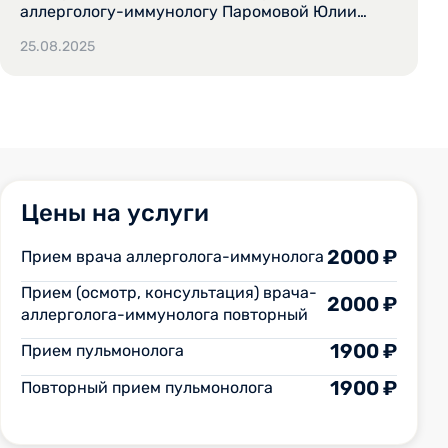
аллергологу-иммунологу Паромовой Юлии
Васильевне. Очень грамотный и внимательный
25.08.2025
врач, спокойно выслушала все жалобы,
посмотрела все уже имеющие результаты
обследований и заключения врачей. Провела
осмотр и назначила дополнительные
диагностические и лабораторные
исследования. По результатам диагностики все
подробно разъяснила и назначила лечение,
которое оказалось результативным. Очень
Цены на услуги
радует, что есть такие врачи!
2000 ₽
Прием врача аллерголога-иммунолога
Прием (осмотр, консультация) врача-
2000 ₽
аллерголога-иммунолога повторный
1900 ₽
Прием пульмонолога
1900 ₽
Повторный прием пульмонолога