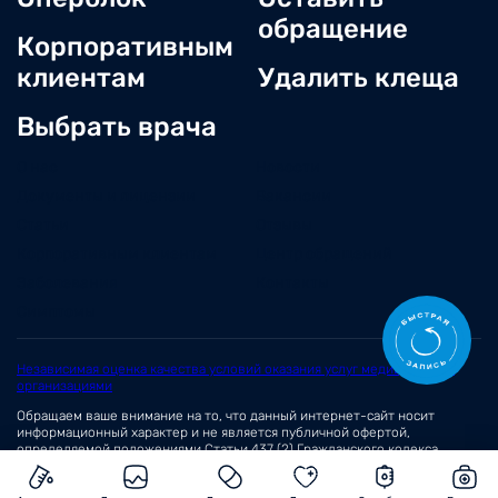
обращение
Корпоративным
клиентам
Удалить клеща
Выбрать врача
О нас
Новости
Документы и лицензии
Вакансии
Статьи
Отзывы
Корпоративным клиентам
Центр обращений
Заболевания
Контакты
Симптомы
Независимая оценка качества условий оказания услуг медицинскими
организациями
Обращаем ваше внимание на то, что данный интернет-сайт носит
информационный характер и не является публичной офертой,
определяемой положениями
Статьи 437 (2)
Гражданского кодекса
Российской Федерации.
© 2026 Сеть медицинских центров «Вита»