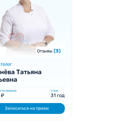
(3)
Отзывы
АТОЛОГ
нёва Татьяна
ьевна
сть приема
стаж
 ₽
31 год
Записаться на прием