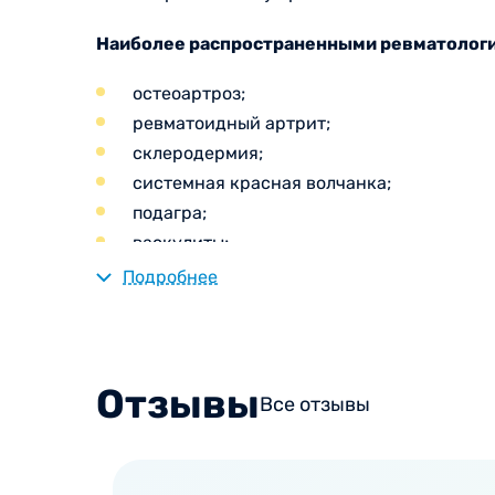
Наиболее распространенными ревматологи
остеоартроз;
ревматоидный артрит;
склеродермия;
системная красная волчанка;
подагра;
васкулиты;
острая ревматическая лихорадка;
Подробнее
дерматомиозит;
синдром Шегрена;
полихондрит;
Отзывы
полимиозит;
Все отзывы
спондилоартропатии и др.
В медицинском центре Вита в Вологде прие