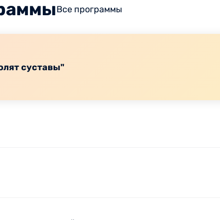
граммы
Все программы
олят суставы"