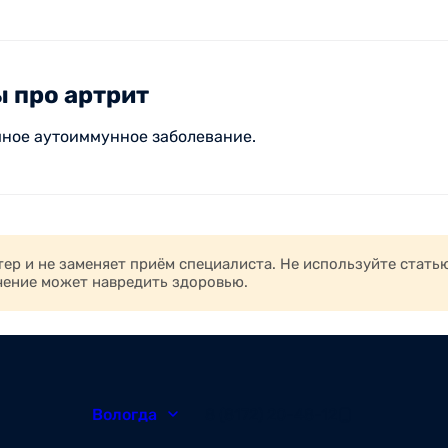
 про артрит
мное аутоиммунное заболевание.
р и не заменяет приём специалиста. Не используйте стать
чение может навредить здоровью.
Вологда
8 (8172) 20-48-12