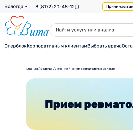
Вологда
8 (8172) 20-48-12
Принимаем ана
Оперблок
Корпоративным клиентам
Выбрать врача
Оста
Главная
/
Вологда
/
Лечение
/
Прием ревматолога в Вологде
Прием ревмато