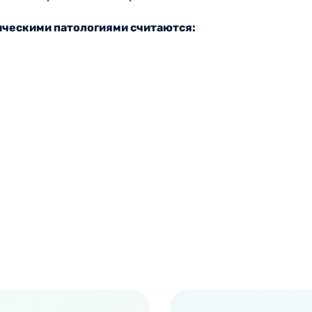
ческими патологиями считаются:
м ведут высококвалифицированные ревматологи, имеющи