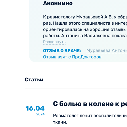
руководствуются современными международн
Анонимно
обследование проводится на оборудовании э
К ревматологу Муравьевой А.В. я обр
раз. Нашла этого специалиста в инте
ориентировалась на хорошие отзывы
работы. Антонина Васильевна показал
Развернуть
Муравьева Антон
ОТЗЫВ О ВРАЧЕ:
Отзыв взят с ПроДокторов
Статьи
С болью в колене к 
16.04
2024
Ревматолог лечит воспалительн
ткани.