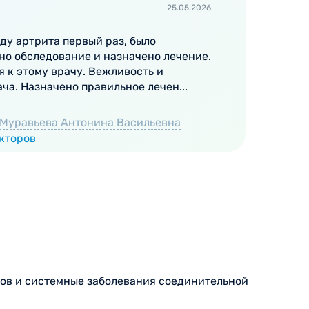
ных ревматологических заболеваний, а
25.05.2026
ду артрита первый раз, было
Б
но обследование и назначено лечение.
п
 к этому врачу. Вежливость и
р
ча. Назначено правильное лечен...
Д
р
Муравьева Антонина Васильевна
О
окторов
О
вов и системные заболевания соединительной