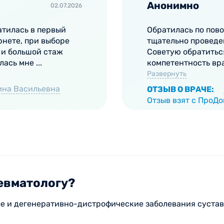
ыми рекомендациями по диагностике и лечению различ
Анонимно
02.07.2026
кспертного класса.
атилась в первый
Обратилась по пово
рнете, при выборе
тщательно проведе
 и большой стаж
Советую обратиться
ась мне ...
компетентность вра
Развернуть
ина Васильевна
ОТЗЫВ О ВРАЧЕ:
Отзыв взят с ПроД
ревматологу?
ые и дегенеративно-дистрофические заболевания суста