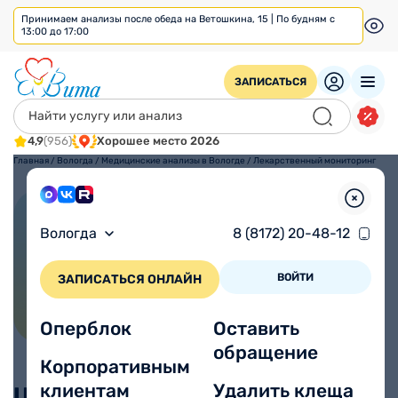
Принимаем анализы после обеда на Ветошкина, 15 | По будням с
13:00 до 17:00
ЗАПИСАТЬСЯ
4,9
(956)
Хорошее место 2026
Главная
/
Вологда
/
Медицинские анализы в Вологде
/
Лекарственный мониторинг
Лекарственный мониторинг
Вологда
8 (8172) 20-48-12
ВОЙТИ
ЗАПИСАТЬСЯ ОНЛАЙН
Оперблок
Оставить
обращение
Корпоративным
клиентам
Удалить клеща
Цены