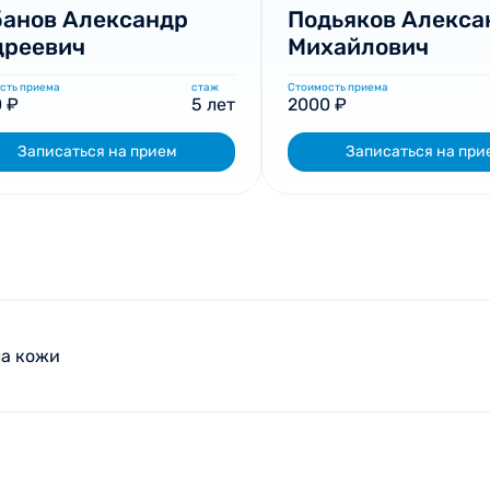
анов Александр
Подьяков Алекса
дреевич
Михайлович
сть приема
стаж
Стоимость приема
 ₽
5 лет
2000 ₽
Записаться на прием
Записаться на при
ла кожи