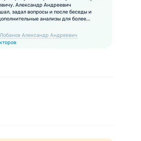
вичу. Александр Андреевич
п
шал, задал вопросы и после беседы и
в
 с различными заболеваниями, включая ушибы
ополнительные анализы для более...
п
ит, грыжи, эндартериит и синдром
 проведения плановой операции.
Лобанов Александр Андреевич
О
окторов
О
о полного заживления раны.
я с проблемами, требующими хирургического