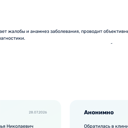
ает жалобы и анамнез заболевания, проводит объектив
агностики.
 кровотечения, остро развивающиеся патологии брюшной
е грыжи, прободную язву желудка, помощь должна быть 
сложнения, приводящие к инвалидности.
вить на:
рови
.
Анонимно
28.07.2026
атывает план лечения. Исследования могут проводиться
лья Николаевич
Обратилась в клин