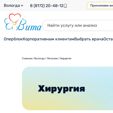
Вологда
8 (8172) 20-48-12
Принимаем ана
Оперблок
Корпоративным клиентам
Выбрать врача
Оста
Главная
/
Вологда
/
Лечение
/
Хирургия
Хирургия