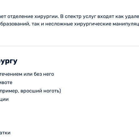
ет отделение хирургии. В спектр услуг входят как уда
бразований, так и несложные хирургические манипуляци
рургу
ечением или без него
ивоте
пример, вросший ноготь)
ации
атки