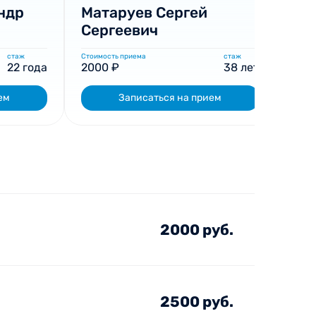
ндр
Матаруев Сергей
Бу
Сергеевич
Ал
стаж
Стоимость приема
стаж
Стоим
22 года
2000 ₽
38 лет
200
ем
Записаться на прием
2000 руб.
2500 руб.