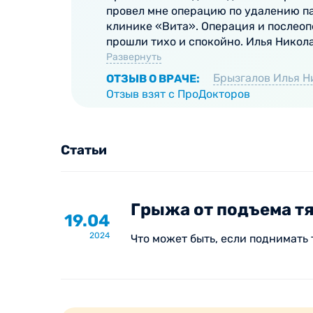
в зависимости от показаний.
провел мне операцию по удалению п
клинике «Вита». Операция и послео
Хирург может назначить лекарственную тера
прошли тихо и спокойно. Илья Никола
мягких тканей, костей, связок, желчнокамен
Развернуть
диабетической стопы. Своевременный контро
Брызгалов Илья Н
ОТЗЫВ О ВРАЧЕ:
Отзыв взят с ПроДокторов
После основного лечения пациенты при необ
В медицинском центре Вита вам предлагаю
Статьи
бесплатная консультация хирурга при в
качественные инструменты
сертифицированные шовные материалы
Грыжа от подъема т
19.04
«чистые» и «гнойные» перевязочные, по
2024
Что может быть, если поднимать
современные обезболивающие препараты
Наша цель - предоставить качественную, д
вмешательства.