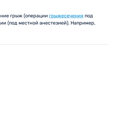
ление грыж (операции
грыжесечения
под
и (под местной анестезией). Например,