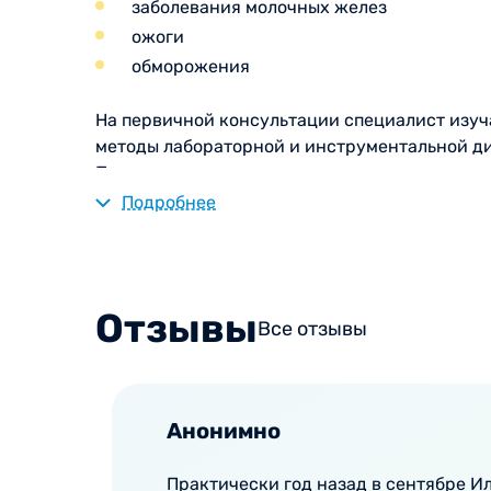
заболевания молочных желез
ожоги
обморожения
На первичной консультации специалист изуч
методы лабораторной и инструментальной ди
При экстренных случаях, таких как массовые
острый холецистит, панкреонекроз, ущемлени
Подробнее
наступить летальный исход или появиться о
Для постановки диагноза хирург может напра
Отзывы
Рентген
Все отзывы
УЗИ
Компьютерная томография
Клинический и
биохимический анализ к
Анонимно
На основании полученных данных врач разраб
Практически год назад в сентябре И