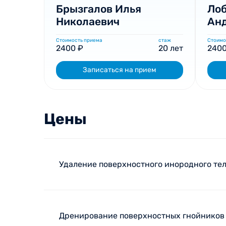
Брызгалов Илья
Лоб
Николаевич
Ан
Стоимость приема
стаж
Стоимо
2400 ₽
20 лет
2400
Записаться на прием
Цены
Удаление поверхностного инородного те
Дренирование поверхностных гнойников