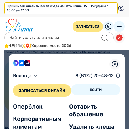
Принимаем анализы после обеда на Ветошкина, 15 | По будням с
13:00 до 17:00
ЗАПИСАТЬСЯ
4,9
(956)
Хорошее место 2026
Главная
/
Вологда
/
Медицинские анализы в Вологде
/
Общий анализ мочи
Общий анализ мочи
Вологда
8 (8172) 20-48-12
ВОЙТИ
ЗАПИСАТЬСЯ ОНЛАЙН
Оперблок
Оставить
обращение
Корпоративным
клиентам
Удалить клеща
Режим взятия анализов: