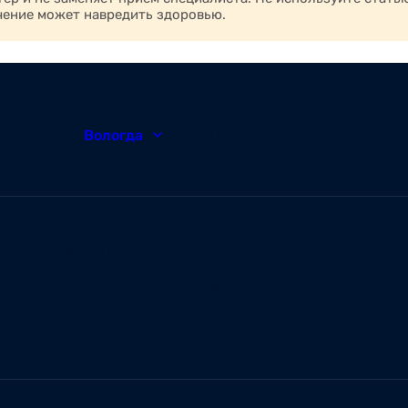
чение может навредить здоровью.
Вологда
8 (8172) 20-48-12
О нас
Корпоративным
Новости
клиентам
Документы и
Ваканс
лицензии
Заболевания
Отзывы
Статьи
Симптомы