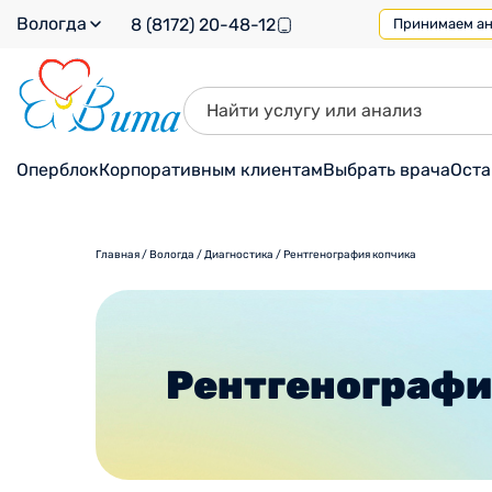
Вологда
8 (8172) 20-48-12
Принимаем ана
Оперблок
Корпоративным клиентам
Выбрать врача
Оста
Главная
/
Вологда
/
Диагностика
/
Рентгенография копчика
Рентгенографи