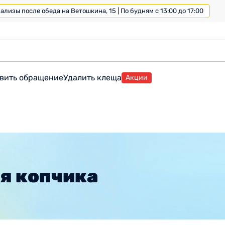
лизы после обеда на Ветошкина, 15 | По будням с 13:00 до 17:00
вить обращение
Удалить клеща
Акции
я копчика