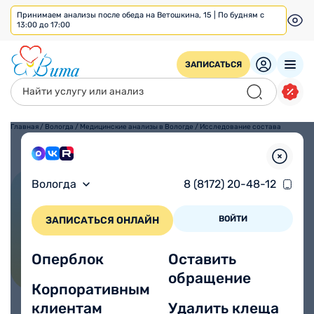
Принимаем анализы после обеда на Ветошкина, 15 | По будням с
13:00 до 17:00
ЗАПИСАТЬСЯ
Главная
/
Вологда
/
Медицинские анализы в Вологде
/
Исследование состава
микробных маркеров по
Осипову Г.А.
Вологда
8 (8172) 20-48-12
Исследование состава
микробных маркеров по
ВОЙТИ
ЗАПИСАТЬСЯ ОНЛАЙН
Осипову Г.А.
Оперблок
Оставить
обращение
Корпоративным
клиентам
Удалить клеща