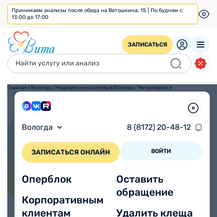
Принимаем анализы после обеда на Ветошкина, 15 | По будням с
13:00 до 17:00
ЗАПИСАТЬСЯ
Главная
/
Вологда
/
Медицинские анализы в Вологде
/
Метанефрин и
норметанефрин: свободные
фракции
Вологда
8 (8172) 20-48-12
Метанефрин и
норметанефрин: свободные
ВОЙТИ
ЗАПИСАТЬСЯ ОНЛАЙН
фракции
Оперблок
Оставить
обращение
Корпоративным
клиентам
Удалить клеща