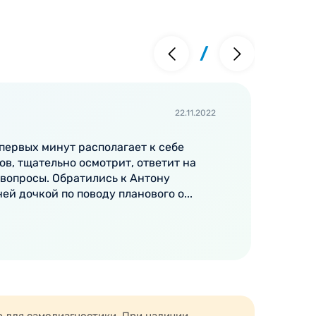
шел после года);
/
22.11.2022
первых минут располагает к себе
П
в, тщательно осмотрит, ответит на
с
вопросы. Обратились к Антону
т
ей дочкой по поводу планового о...
к
Р
ем ребенка и необходимостью длительного
равильного укладывания младенца. При
О
и. Выраженное плоскостопие лечится с
е болезни. Учитывает физиологические