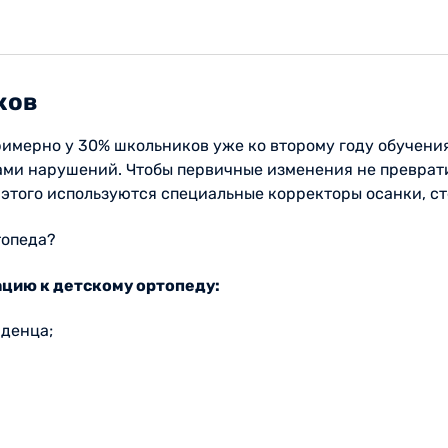
ков
имерно у 30% школьников уже ко второму году обучения
нами нарушений. Чтобы первичные изменения не преврат
 этого используются специальные корректоры осанки, ст
топеда?
цию к детскому ортопеду:
денца;
орону, наклоняет к одному плечу;
а внутреннюю или наружную ее поверхность;