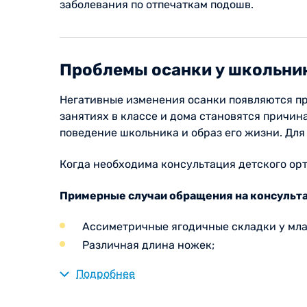
заболевания по отпечаткам подошв.
Проблемы осанки у школьни
Негативные изменения осанки появляются пр
занятиях в классе и дома становятся причи
поведение школьника и образ его жизни. Для
Когда необходима консультация детского ор
Примерные случаи обращения на консульта
Ассиметричные ягодичные складки у мла
Различная длина ножек;
Младенец поворачивает голову в одну ст
Подробнее
Ребенок опирается не на всю стопу, а н
Ребенок пошел позже сверстников;