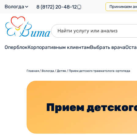
Вологда
8 (8172) 20-48-12
Принимаем ана
Оперблок
Корпоративным клиентам
Выбрать врача
Оста
Главная
/
Вологда
/
Детям
/
Прием детского травматолога-ортопеда
Прием детског