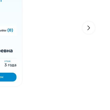
(0)
зывы
ревна
стаж
3 года
ем