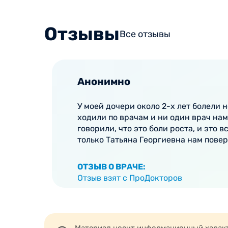
Ребенок плохо ходит после года. Падает 
Отставание в развитии до года (например,
Отзывы
Все отзывы
Боли в стопе, коленях, суставах, голени,
Искривление рук или ног;
Болят кисти, есть в них спазмы при пись
Ребенок устает при ходьбе;
Анонимно
Косолапость.
У моей дочери около 2-х лет болели н
ходили по врачам и ни один врач нам
говорили, что это боли роста, и это в
Способы лечения детских о
только Татьяна Георгиевна нам повер
Большинство детских патологий в ортопедии
ОТЗЫВ О ВРАЧЕ:
терапевтического курса. Мышечную кривоше
Отзыв взят с ПроДокторов
вывихе бедра применяются детские ортопеди
помощью гипсовых лонгет, а также дополнит
Детский ортопед рассматривает весь компле