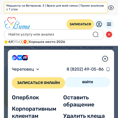
Медцентр на Ветеранов, 3 | Врачи для всей семьи | Прием анализов
с 7 утра
ЗАПИСАТЬСЯ
4,9
(956)
Хорошее место 2026
Главная
/
Череповец
/
Медицинские анализы в Череповце
/
Исследование состава
микробных маркеров по
Осипову Г.А.
Череповец
8 (8202) 49-05-86
Исследование состава
микробных маркеров по
ВОЙТИ
ЗАПИСАТЬСЯ ОНЛАЙН
Осипову Г.А.
Оперблок
Оставить
обращение
Корпоративным
клиентам
Удалить клеща