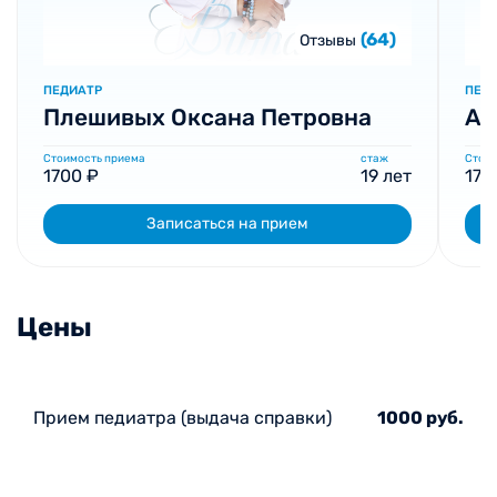
(64)
Отзывы
ПЕДИАТР
ПЕД
Плешивых Оксана Петровна
Ан
Стоимость приема
стаж
Стоим
1700 ₽
19 лет
170
Записаться на прием
Цены
Прием педиатра (выдача справки)
1000 руб.