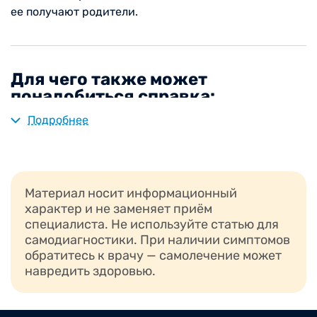
ее получают родители.
Для чего также может
понадобиться справка:
Подробнее
зачисление в детский сад;
поступление в школу;
отправка в летний лагерь;
выезд за пределы России;
Материал носит информационный
посещение спортивных секций;
характер и не заменяет приём
посещение бассейна;
специалиста. Не используйте статью для
самодиагностики. При наличии симптомов
участие в официальных соревнованиях.
обратитесь к врачу — самолечение может
навредить здоровью.
В некоторых случаях справка нужна и для того,
чтобы подтвердить наличие проблем со здоровьем.
Например, с целью ограничения физической