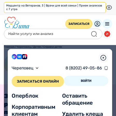
Медцентр на Ветеранов, 3 | Врачи для всей семьи | Прием анализов
с 7 утра
ЗАПИСАТЬСЯ
Главная
/
Череповец
/
Детям
/
Справки детям
Справки детям
Череповец
8 (8202) 49-05-86
ВОЙТИ
ЗАПИСАТЬСЯ ОНЛАЙН
Записать
Оперблок
Оставить
обращение
ребенка к
Корпоративным
педиатру
клиентам
Удалить клеща