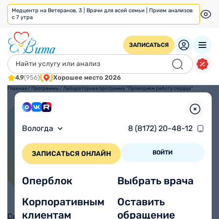
Медцентр на Ветеранов, 3 | Врачи для всей семьи | Прием анализов
с 7 утра
ЗАПИСАТЬСЯ
4,9
(956)
Хорошее место 2026
Главная
/
Программы
/
Лабораторная программа "Проверяем работу сердца"
Лабораторная программа
Вологда
8 (8172) 20-48-12
"Проверяем работу сердца"
ВОЙТИ
ЗАПИСАТЬСЯ ОНЛАЙН
Оперблок
Выбрать врача
Корпоративным
Оставить
клиентам
обращение
Сердце – важнейший орган, на котором лежит