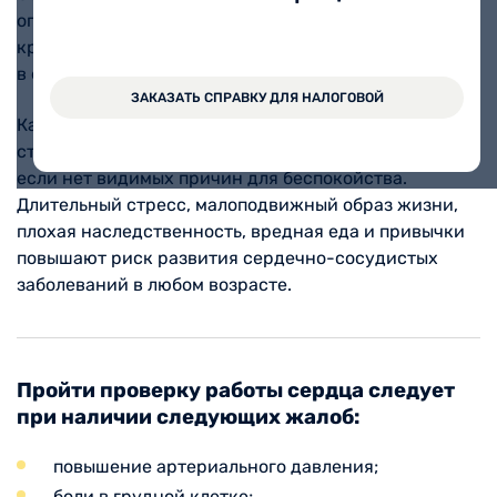
огромная ответственность – непрерывно снабжать
кровью и кислородом весь организм. Любые перебои
в его работе сразу же сказываются на здоровье.
ЗАКАЗАТЬ СПРАВКУ ДЛЯ НАЛОГОВОЙ
Кардиологи рекомендуют взрослым (особенно
старше 40 лет) проверять сердце ежегодно, даже
если нет видимых причин для беспокойства.
Длительный стресс, малоподвижный образ жизни,
плохая наследственность, вредная еда и привычки
повышают риск развития сердечно-сосудистых
заболеваний в любом возрасте.
Пройти проверку работы сердца следует
при наличии следующих жалоб:
повышение артериального давления;
боли в грудной клетке;