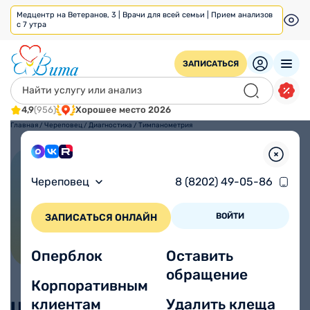
Медцентр на Ветеранов, 3 | Врачи для всей семьи | Прием анализов
с 7 утра
ЗАПИСАТЬСЯ
4,9
(956)
Хорошее место 2026
Главная
/
Череповец
/
Диагностика
/
Тимпанометрия
ПОЗВОНИТЬ
Череповец
8 (8202) 49-05-86
ВОЙТИ
ЗАПИСАТЬСЯ ОНЛАЙН
Тимпанометрия
Оперблок
Оставить
обращение
Корпоративным
клиентам
Удалить клеща
Цены