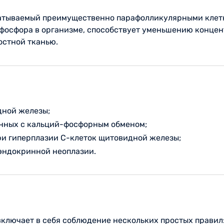
батываемый преимущественно парафолликулярными клет
 фосфора в организме, способствует уменьшению концен
остной тканью.
дной железы;
анных с кальций-фосфорным обменом;
ри гиперплазии С-клеток щитовидной железы;
эндокринной неоплазии.
включает в себя соблюдение нескольких простых правил