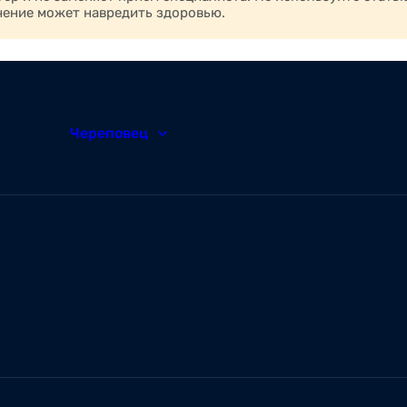
чение может навредить здоровью.
Череповец
8 (8202) 49-05-86
О нас
Корпоративным
Новости
клиентам
Документы и
Ваканс
лицензии
Заболевания
Отзывы
Статьи
Симптомы