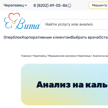
Череповец
8 (8202) 49-05-86
Медцентр н
Оперблок
Корпоративным клиентам
Выбрать врача
Оста
Главная
/
Череповец
/
Медицинские анализы в Череповце
/
Анализ на к
Анализ на кал