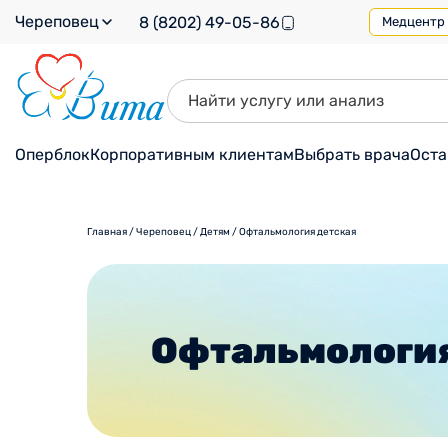
Череповец
8 (8202) 49-05-86
Медцентр н
Оперблок
Корпоративным клиентам
Выбрать врача
Оста
Главная
/
Череповец
/
Детям
/
Офтальмология детская
Офтальмология