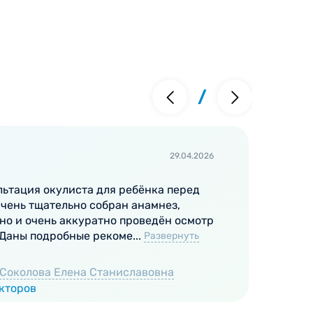
ист проведет осмотр и определит причины
сультации может увеличиться при
еют многолетний опыт работы с детьми
/
нары для повышения своих
ласса. Врачи найдут индивидуальный подход
29.04.2026
льтация окулиста для ребёнка перед
Очень тщательно собран анамнез,
но и очень аккуратно проведён осмотр
 Даны подробные рекоме...
Развернуть
Соколова Елена Станиславовна
окторов