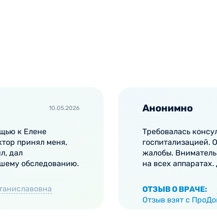
ожно скорейшей консультации у офтальмолога. Специал
врача занимает около 30 минут. Продолжительность кон
ель.
ококвалифицированные детские офтальмологи. Врачи им
 регулярно посещают специализированные курсы и семи
роводится на современном оборудовании экспертного к
проходят в дружелюбной атмосфере.
Анонимно
10.05.2026
ощью к Елене
Требовалась консу
тор принял меня,
госпитализацией. 
л, дал
жалобы. Вниматель
йшему обследованию.
на всех аппаратах.
таниславовна
ОТЗЫВ О ВРАЧЕ:
Отзыв взят с ПроД