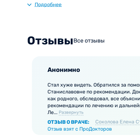
Подробнее
Вышеперечисленные симптомы требуют как м
беспокоящих симптомов. В среднем прием у 
необходимости закапывания специальных кап
Отзывы
Все отзывы
В медицинском центре Вита прием ведут выс
различного возраста. Специалисты клиники
профессиональных навыков. Обследование п
к каждому ребенку, поэтому приемы всегда 
Анонимно
Стал хуже видеть. Обратился за пом
Станиславовне по рекомендации. Док
как родного, обследовал, все объясни
рекомендации по лечению и дальне
Ле...
Развернуть
Соколова Елена С
ОТЗЫВ О ВРАЧЕ:
Отзыв взят с ПроДокторов