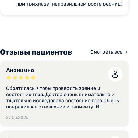
при трихиазе (неправильном росте ресниц)
Отзывы пациентов
Смотреть все
Анонимно
Обратилась, чтобы проверить зрение и
состояние глаз. Доктор очень внимательно и
тщательно исследовала состояние глаз. Очень
понравилось отношение к пациенту. В
следующий раз обязательно обращусь к Елене
27.05.2026
Станиславовне. Доброжелательность,
тактичность, опыт. Нет такого.