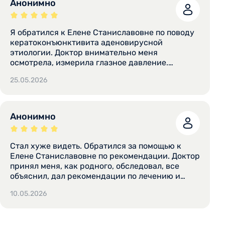
Анонимно
Я обратился к Елене Станиславовне по поводу
кератоконъюнктивита аденовирусной
этиологии. Доктор внимательно меня
осмотрела, измерила глазное давление.
Собрала анамнез, опросила о сопутствующих и
25.05.2026
хронических заболеваниях. Мне было
прописано грамотное терапевтическое
лечение, которое привело к выздоровлению,
также Елена Станиславовна выписала мне
Анонимно
рецепт на очки. Доктор очень внимательна к
пациенту и вежлива. Я рекомендую данного
врача как грамотного специалиста.
Стал хуже видеть. Обратился за помощью к
Тщательность осмотра, лечение, вежливость.
Елене Станиславовне по рекомендации. Доктор
принял меня, как родного, обследовал, все
объяснил, дал рекомендации по лечению и
дальнейшему обследованию. Лечение помогло.
10.05.2026
Отношение доктора к пациенту внимательное и
доброжелательное. Спасибо большое за
помощь. Желаю здоровья доктору и успехов.