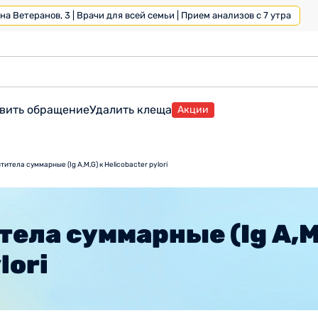
а Ветеранов, 3 | Врачи для всей семьи | Прием анализов с 7 утра
вить обращение
Удалить клеща
Акции
титела суммарные (Ig А,М,G) к Helicobacter pylori
тела суммарные (Ig А,М
lori