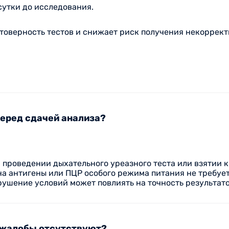
сутки до исследования.
товерность тестов и снижает риск получения некоррек
перед сдачей анализа?
и проведении дыхательного уреазного теста или взятии 
на антигены или ПЦР особого режима питания не требует
рушение условий может повлиять на точность результато
и жалобы отсутствуют?