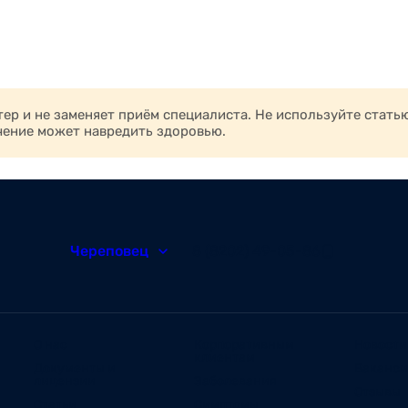
р и не заменяет приём специалиста. Не используйте стать
чение может навредить здоровью.
Череповец
8 (8202) 49-05-86
О нас
Корпоративным
Новости
клиентам
Документы и
Ваканс
лицензии
Заболевания
Отзывы
Статьи
Симптомы