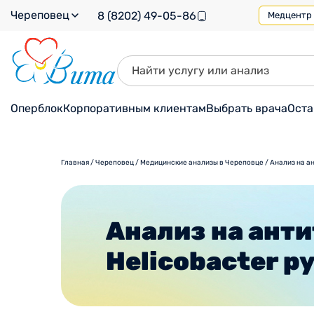
Череповец
8 (8202) 49-05-86
Медцентр н
Оперблок
Корпоративным клиентам
Выбрать врача
Оста
Главная
/
Череповец
/
Медицинские анализы в Череповце
/
Анализ на ан
Анализ на анти
Helicobacter py