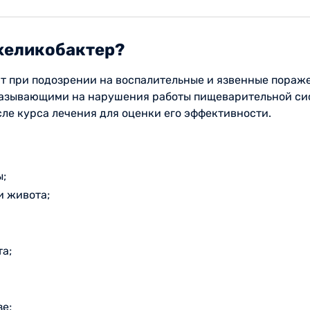
 хеликобактер?
ают при подозрении на воспалительные и язвенные пора
азывающими на нарушения работы пищеварительной сис
ле курса лечения для оценки его эффективности.
ы;
и живота;
та;
зе;