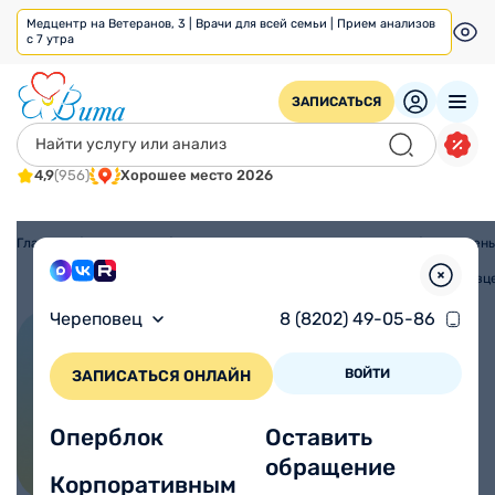
Медцентр на Ветеранов, 3 | Врачи для всей семьи | Прием анализов
с 7 утра
ЗАПИСАТЬСЯ
4,9
(956)
Хорошее место 2026
Главная
/
Череповец
/
Медицинские анализы в Череповце
/
Аллерген
в
Череповц
Череповец
8 (8202) 49-05-86
ПОЗВОНИТЬ
ВОЙТИ
ЗАПИСАТЬСЯ ОНЛАЙН
Оперблок
Оставить
Аллергены в Череповце
обращение
Корпоративным