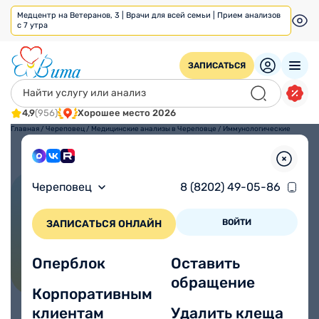
Медцентр на Ветеранов, 3 | Врачи для всей семьи | Прием анализов
с 7 утра
ЗАПИСАТЬСЯ
4,9
(956)
Хорошее место 2026
Главная
/
Череповец
/
Медицинские анализы в Череповце
/
Иммунологические
исследования в
Череповце
Череповец
8 (8202) 49-05-86
ПОЗВОНИТЬ
ВОЙТИ
ЗАПИСАТЬСЯ ОНЛАЙН
Иммунологические
Оперблок
Оставить
исследования в Череповце
обращение
Корпоративным
клиентам
Удалить клеща