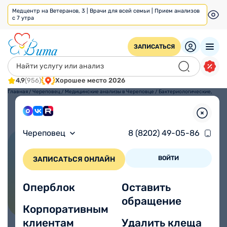
Медцентр на Ветеранов, 3 | Врачи для всей семьи | Прием анализов
с 7 утра
ЗАПИСАТЬСЯ
4,9
(956)
Хорошее место 2026
Главная
/
Череповец
/
Медицинские анализы в Череповце
/
Бактериологические,
микроскопические
исследования в
Череповце
Череповец
8 (8202) 49-05-86
ПОЗВОНИТЬ
ВОЙТИ
ЗАПИСАТЬСЯ ОНЛАЙН
Бактериологические,
микроскопические
Оперблок
Оставить
исследования в Череповце
обращение
Корпоративным
клиентам
Удалить клеща