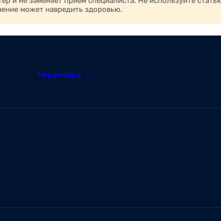
р и не заменяет приём специалиста. Не используйте стать
чение может навредить здоровью.
Череповец
8 (8202) 49-05-86
О нас
Корпоративным
Новости
клиентам
Документы и
Ваканс
лицензии
Заболевания
Отзывы
Статьи
Симптомы