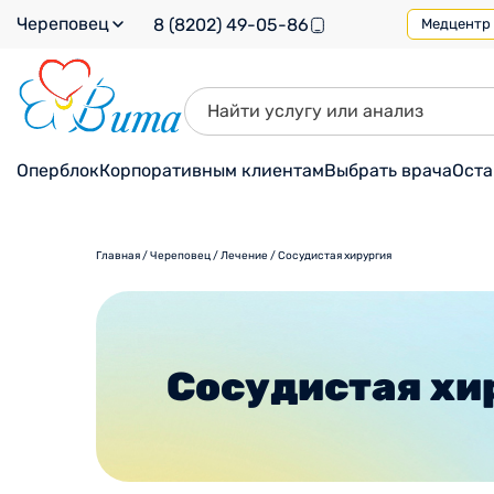
Череповец
8 (8202) 49-05-86
Медцентр н
Оперблок
Корпоративным клиентам
Выбрать врача
Оста
Главная
/
Череповец
/
Лечение
/
Сосудистая хирургия
Сосудистая хи