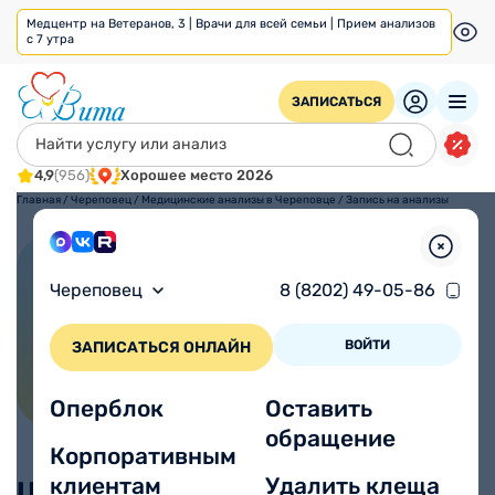
Медцентр на Ветеранов, 3 | Врачи для всей семьи | Прием анализов
с 7 утра
ЗАПИСАТЬСЯ
4,9
(956)
Хорошее место 2026
Главная
/
Череповец
/
Медицинские анализы в Череповце
/
Запись на анализы
Запись на анализы
Череповец
8 (8202) 49-05-86
ВОЙТИ
ЗАПИСАТЬСЯ ОНЛАЙН
Оперблок
Оставить
обращение
Корпоративным
клиентам
Удалить клеща
Цены