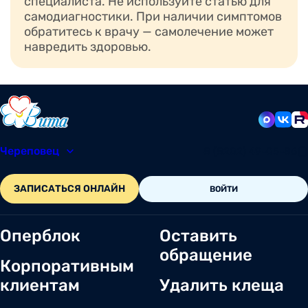
специалиста. Не используйте статью для
самодиагностики. При наличии симптомов
В медицинском центре Вита в Череповце прием
обратитесь к врачу — самолечение может
навредить здоровью.
ведут высококвалифицированные ревматологи,
имеющие многолетний опыт работы. Специалисты
руководствуются современными международными
рекомендациями по диагностике и лечению
различных ревматологических заболеваний, а
обследование проводится на оборудовании
экспертного класса.
Череповец
8 (8202) 49-05-86
Также в клинике Вита разработана комплексная
ЗАПИСАТЬСЯ ОНЛАЙН
ВОЙТИ
программа
“Здоровые суставы”
. Комплекс включает
в себя базовое или расширенное обследование.
Определить необходимую программу поможет
Оперблок
Оставить
специалист на индивидуальной консультации.
обращение
Корпоративным
клиентам
Удалить клеща