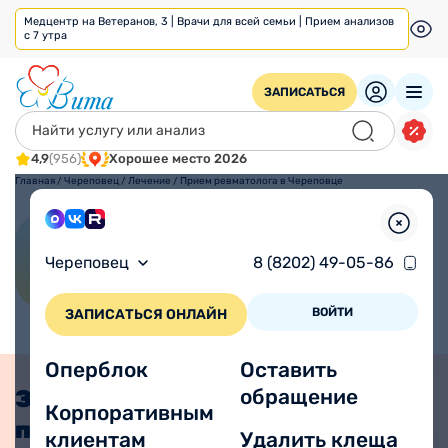
Медцентр на Ветеранов, 3 | Врачи для всей семьи | Прием анализов
с 7 утра
ЗАПИСАТЬСЯ
4,9
(956)
Хорошее место 2026
Главная
/
Череповец
/
Лечение
/
Прием ревматолога в Череповце
Прием ревматолога в
Череповец
8 (8202) 49-05-86
Череповце
ВОЙТИ
ЗАПИСАТЬСЯ ОНЛАЙН
Оперблок
Оставить
обращение
Записаться на
Корпоративным
прием онлайн
клиентам
Удалить клеща