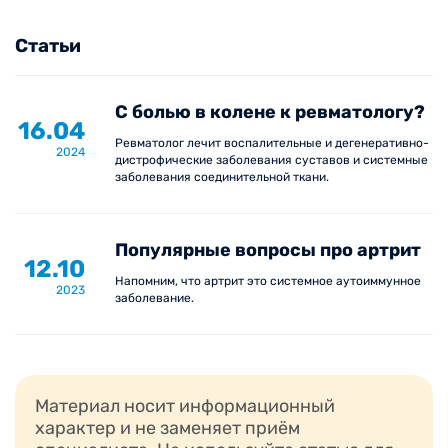
откладывать визит к ревматологу при появлении
любого из вышеперечисленных признаков.
Статьи
Наиболее распространенными ревматологическими
патологиями считаются:
С болью в колене к ревматологу?
16.04
остеоартроз;
Ревматолог лечит воспалительные и дегенеративно-
2024
дистрофические заболевания суставов и системные
ревматоидный артрит;
заболевания соединительной ткани.
склеродермия;
системная красная волчанка;
Популярные вопросы про артрит
подагра;
12.10
васкулиты;
Напомним, что артрит это системное аутоиммунное
2023
заболевание.
острая ревматическая лихорадка;
дерматомиозит;
синдром Шегрена;
полихондрит;
Материал носит информационный
полимиозит;
характер и не заменяет приём
спондилоартропатии и др.