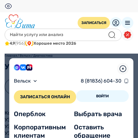
ЗАПИСАТЬСЯ
4,9
(956)
Хорошее место 2026
Главная
/
Вельск
/
Диагностика
Услуги
Вельск
8 (81836) 604-30
ВОЙТИ
ЗАПИСАТЬСЯ ОНЛАЙН
Кольпоскопия
Оперблок
Выбрать врача
УЗИ брахиоцефальных сосудов
Корпоративным
Оставить
УЗИ брюшной полости
УЗИ желчного пузыря
клиентам
обращение