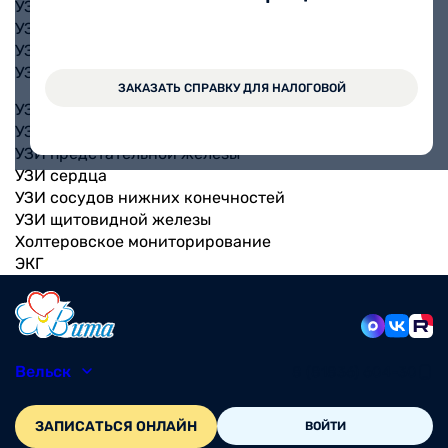
УЗИ коленного сустава
УЗИ молочных желез
УЗИ мочевого пузыря
УЗИ органов малого таза
ЗАКАЗАТЬ СПРАВКУ ДЛЯ НАЛОГОВОЙ
УЗИ поджелудочной железы
УЗИ почек
УЗИ предстательной железы
УЗИ сердца
УЗИ сосудов нижних конечностей
УЗИ щитовидной железы
Холтеровское мониторирование
ЭКГ
Вельск
8 (81836) 604-30
ЗАПИСАТЬСЯ ОНЛАЙН
ВОЙТИ