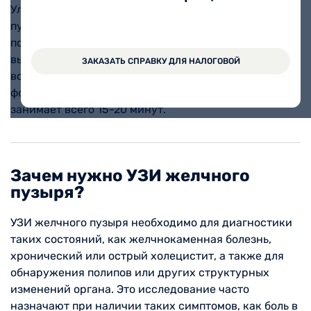
Ультразвуковое исследование (УЗИ) желчного
пузыря — это диагностическая процедура,
позволяющая оценить состояние этого органа и
выявить различные заболевания, такие как камни,
ЗАКАЗАТЬ СПРАВКУ ДЛЯ НАЛОГОВОЙ
воспалительные процессы, полипы или аномалии
формы. Процедура неинвазивна, безопасна и
занимает всего 15-20 минут.
Зачем нужно УЗИ желчного
пузыря?
УЗИ желчного пузыря необходимо для диагностики
таких состояний, как желчнокаменная болезнь,
хронический или острый холецистит, а также для
обнаружения полипов или других структурных
изменений органа. Это исследование часто
назначают при наличии таких симптомов, как боль в