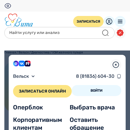
ЗАПИСАТЬСЯ
Главная
/
Вельск
/
Диагностика
/
УЗИ желчного пузыря
УЗИ желчного пузыря
Вельск
8 (81836) 604-30
ВОЙТИ
ЗАПИСАТЬСЯ ОНЛАЙН
Оперблок
Выбрать врача
Корпоративным
Оставить
клиентам
обращение