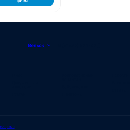
прием
Вельск
8 (81836) 604-30
О нас
Корпоративным
Новости
клиентам
Документы и
Ваканси
лицензии
Заболевания
Отзывы
Статьи
Симптомы
изациями