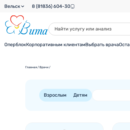
Вельск
8 (81836) 604-30
Оперблок
Корпоративным клиентам
Выбрать врача
Оста
Главная
/
Врачи
/
Взрослым
Детям