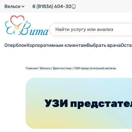
Вельск
8 (81836) 604-30
Оперблок
Корпоративным клиентам
Выбрать врача
Оста
Главная
/
Вельск
/
Диагностика
/
УЗИ предстательной железы
УЗИ предстат