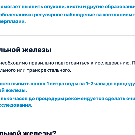
омогает выявить опухоли, кисты и другие образования
заболеваниях: регулярное наблюдение за состоянием
перплазии.
ельной железы
 необходимо правильно подготовиться к исследованию. 
льного или трансректального.
ен выпить около 1 литра воды за 1-2 часа до процед
ой железы.
колько часов до процедуры рекомендуется сделать о
сследования.
ельной железы?