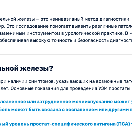
тельной железы — это неинвазивный метод диагностики
р. Это исследование помогает выявить различные патоло
незаменимым инструментом в урологической практике. В
обеспечивая высокую точность и безопасность диагност
льной железы?
ри наличии симптомов, указывающих на возможные патол
лет. Основные показания для проведения УЗИ простаты
олезненное или затрудненное мочеиспускание может у
 боль может быть связана с воспалением или другими
ный уровень простат-специфического антигена (ПСА)