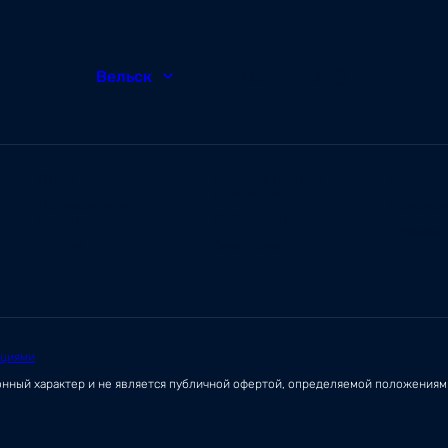
Вельск
8 (81836) 604-30
О нас
Корпоративным
Новости
клиентам
Документы и
Ваканс
лицензии
Заболевания
Отзывы
Статьи
Симптомы
ациями
онный характер и не является публичной офертой, определяемой положения