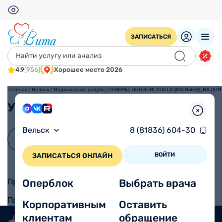
ЗАПИСАТЬСЯ
4,9
(956)
Хорошее место 2026
Главная
/
Вельск
/
Медицинские услуги
/
ПРИЕМЫ, ТЕЛЕКОНСУЛЬТАЦИИ, ВЫЕЗД НА ДОМ
Услуги
Вельск
8 (81836) 604-30
ВОЙТИ
ЗАПИСАТЬСЯ ОНЛАЙН
Прием кардиолога
Оперблок
Выбрать врача
Прием терапевта
Корпоративным
Оставить
клиентам
обращение