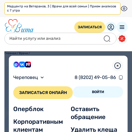
Медцентр на Ветеранов, 3 | Врачи для всей семьи | Прием анализов
с 7 утра
ЗАПИСАТЬСЯ
Главная
/
Врачи
/
Взрослым
Детям
Череповец
8 (8202) 49-05-86
ВОЙТИ
ЗАПИСАТЬСЯ ОНЛАЙН
Оперблок
Оставить
обращение
Корпоративным
клиентам
Удалить клеща