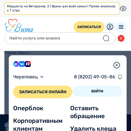
Медцентр на Ветеранов, 3 | Врачи для всей семьи | Прием анализов
с 7 утра
ЗАПИСАТЬСЯ
Главная
/
Врачи
/
Взрослым
Детям
Череповец
8 (8202) 49-05-86
ВОЙТИ
ЗАПИСАТЬСЯ ОНЛАЙН
Оперблок
Оставить
обращение
Корпоративным
клиентам
Удалить клеща