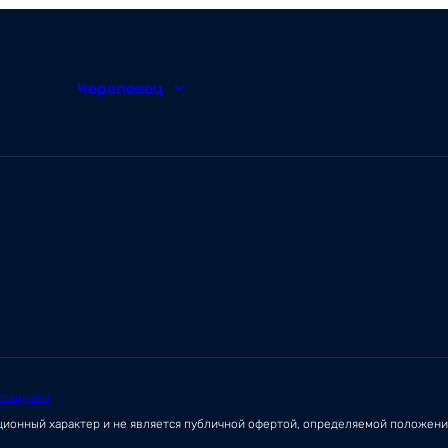
Череповец
8 (8202) 49-05-86
О нас
Корпоративным
Новости
клиентам
Документы и
Ваканси
лицензии
Заболевания
Отзывы
Статьи
Симптомы
изациями
ационный характер и не является публичной офертой, определяемой положен