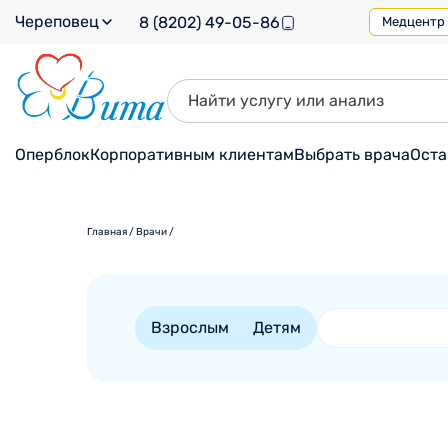
Череповец
8 (8202) 49-05-86
Медцентр н
Оперблок
Корпоративным клиентам
Выбрать врача
Оста
Главная
/
Врачи
/
Взрослым
Детям