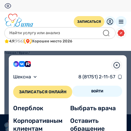
ЗАПИСАТЬСЯ
4,9
(956)
Хорошее место 2026
Главная
/
Врачи
/
Взрослым
Детям
Шексна
8 (81751) 2-11-57
ВОЙТИ
ЗАПИСАТЬСЯ ОНЛАЙН
Оперблок
Выбрать врача
Корпоративным
Оставить
клиентам
обращение