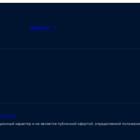
Шексна
8 (81751) 2-11-57
О нас
Корпоративным
Новости
клиентам
Документы и
Ваканси
лицензии
Заболевания
Отзывы
Статьи
Симптомы
изациями
ационный характер и не является публичной офертой, определяемой положен