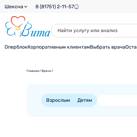
Шексна
8 (81751) 2-11-57
Оперблок
Корпоративным клиентам
Выбрать врача
Оста
Главная
/
Врачи
/
Взрослым
Детям