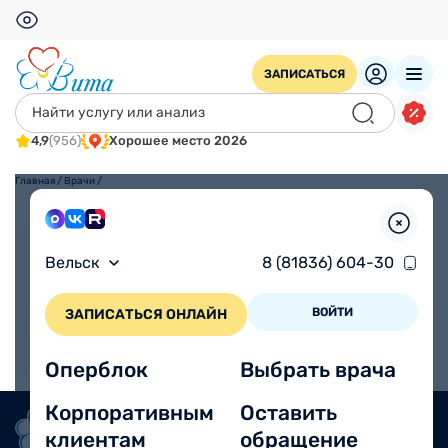
ЗАПИСАТЬСЯ
4,9
(956)
Хорошее место 2026
Главная
/
Врачи
/
Взрослым
Детям
Вельск
8 (81836) 604-30
ВОЙТИ
ЗАПИСАТЬСЯ ОНЛАЙН
Оперблок
Выбрать врача
Корпоративным
Оставить
клиентам
обращение