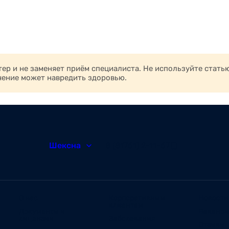
р и не заменяет приём специалиста. Не используйте стать
чение может навредить здоровью.
Шексна
8 (81751) 2-11-57
О нас
Корпоративным
Новости
клиентам
Документы и
Ваканс
лицензии
Заболевания
Отзывы