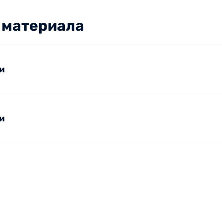
я материала
и
и