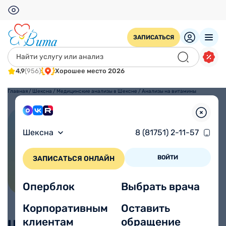
ЗАПИСАТЬСЯ
4,9
(956)
Хорошее место 2026
Главная
/
Шексна
/
Медицинские анализы в Шексне
/
Анализы на витамины
Анализы на витамины
Шексна
8 (81751) 2-11-57
ВОЙТИ
ЗАПИСАТЬСЯ ОНЛАЙН
Оперблок
Выбрать врача
Корпоративным
Оставить
клиентам
обращение
Цены, без учета взятия