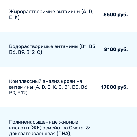
Жирорастворимые витамины (A, D,
8500 руб.
E, K)
Водорастворимые витамины (B1, B5,
8100 руб.
B6, В9, В12, С)
Комплексный анализ крови на
витамины (A, D, E, K, C, B1, B5, B6,
17000 руб.
В9, B12)
Полиненасыщенные жирные
кислоты (ЖК) семейства Омега-3:
докозагексаеновая (DHA),