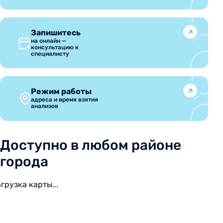
Запишитесь
на онлайн —
консультацию к
специалисту
Режим работы
адреса и время взятия
анализов
Доступно в любом районе
города
агрузка карты...