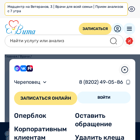
Медцентр на Ветеранов, 3 | Врачи для всей семьи | Прием анализов
с 7 утра
ЗАПИСАТЬСЯ
Главная
/
Врачи
/
Взрослым
Детям
Череповец
8 (8202) 49-05-86
ВОЙТИ
ЗАПИСАТЬСЯ ОНЛАЙН
Оперблок
Оставить
обращение
Корпоративным
клиентам
Удалить клеща