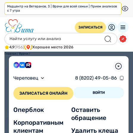
Медцентр на Ветеранов, 3 | Врачи для всей семьи | Прием анализов
с 7 утра
ЗАПИСАТЬСЯ
4,9
(956)
Хорошее место 2026
Главная
/
Врачи
/
Взрослым
Детям
Череповец
8 (8202) 49-05-86
ВОЙТИ
ЗАПИСАТЬСЯ ОНЛАЙН
Оперблок
Оставить
обращение
Корпоративным
клиентам
Удалить клеща