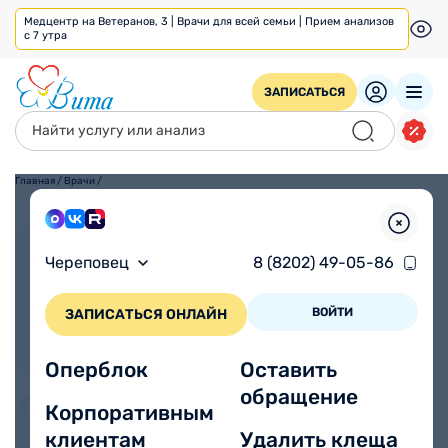
Медцентр на Ветеранов, 3 | Врачи для всей семьи | Прием анализов
с 7 утра
ЗАПИСАТЬСЯ
Главная
/
Врачи
/
Взрослым
Детям
Череповец
8 (8202) 49-05-86
ВОЙТИ
ЗАПИСАТЬСЯ ОНЛАЙН
Оперблок
Оставить
обращение
Корпоративным
клиентам
Удалить клеща