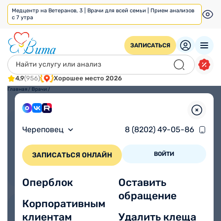
Медцентр на Ветеранов, 3 | Врачи для всей семьи | Прием анализов
с 7 утра
ЗАПИСАТЬСЯ
4,9
(956)
Хорошее место 2026
Главная
/
Врачи
/
Взрослым
Детям
Череповец
8 (8202) 49-05-86
ВОЙТИ
ЗАПИСАТЬСЯ ОНЛАЙН
Оперблок
Оставить
обращение
Корпоративным
клиентам
Удалить клеща