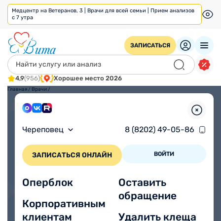
Медцентр на Ветеранов, 3 | Врачи для всей семьи | Прием анализов
с 7 утра
ЗАПИСАТЬСЯ
4,9
(956)
Хорошее место 2026
Главная
/
Врачи
/
Взрослым
Детям
Череповец
8 (8202) 49-05-86
ВОЙТИ
ЗАПИСАТЬСЯ ОНЛАЙН
Оперблок
Оставить
обращение
Корпоративным
клиентам
Удалить клеща