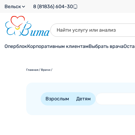
Вельск
8 (81836) 604-30
Оперблок
Корпоративным клиентам
Выбрать врача
Оста
Главная
/
Врачи
/
Взрослым
Детям