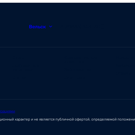
Вельск
8 (81836) 604-30
О нас
Корпоративным
Новости
клиентам
Документы и
Ваканси
лицензии
Заболевания
Отзывы
Статьи
Симптомы
изациями
ационный характер и не является публичной офертой, определяемой положен