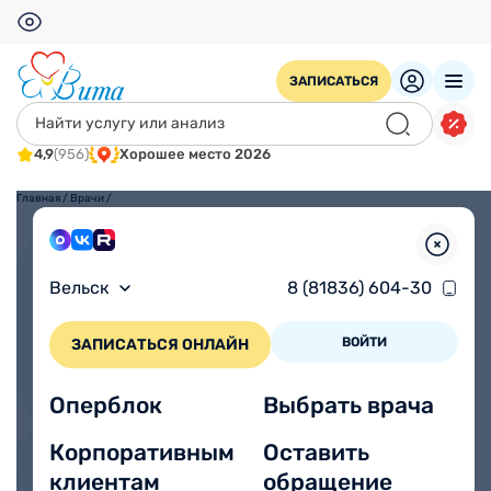
ЗАПИСАТЬСЯ
4,9
(956)
Хорошее место 2026
Главная
/
Врачи
/
Взрослым
Детям
Вельск
8 (81836) 604-30
ВОЙТИ
ЗАПИСАТЬСЯ ОНЛАЙН
Оперблок
Выбрать врача
Корпоративным
Оставить
клиентам
обращение