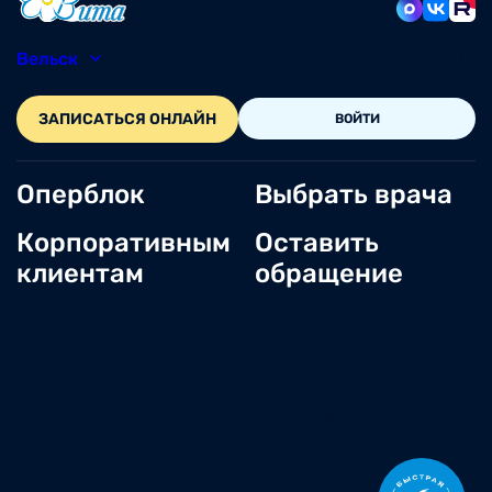
Вельск
8 (81836) 604-30
ЗАПИСАТЬСЯ ОНЛАЙН
ВОЙТИ
Оперблок
Выбрать врача
Корпоративным
Оставить
клиентам
обращение
О нас
Новости
Документы и лицензии
Вакансии
Статьи
Отзывы
Корпоративным клиентам
Центр обращений
Заболевания
Контакты
Симптомы