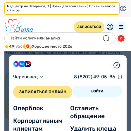
Медцентр на Ветеранов, 3 | Врачи для всей семьи | Прием анализов
с 7 утра
ЗАПИСАТЬСЯ
4,9
(956)
Хорошее место 2026
Главная
/
Череповец
/
Медицинские анализы в Череповце
/
Анализ на антитела к
тиреопероксидазе
(ТПО)
Череповец
8 (8202) 49-05-86
Анализ на антитела к
тиреопероксидазе (ТПО)
ВОЙТИ
ЗАПИСАТЬСЯ ОНЛАЙН
Оперблок
Оставить
обращение
Корпоративным
клиентам
Удалить клеща